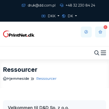
druk@dd.com.pl
+48 32 230 84 24
DKK
DK
0
Ressourcer
Hjemmeside
Ressourcer
Velkommen til D&D Sp. z o.o.