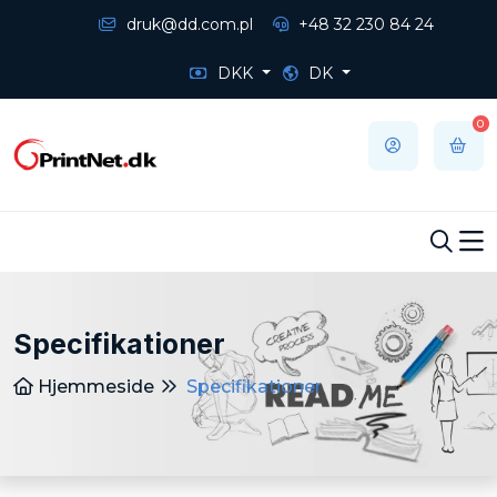
druk@dd.com.pl
+48 32 230 84 24
DKK
DK
0
Specifikationer
Hjemmeside
Specifikationer